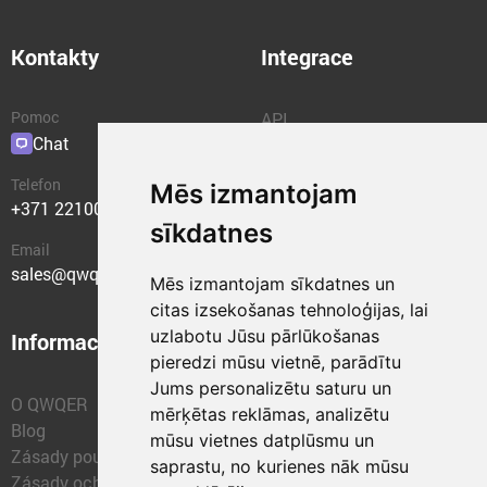
Kontakty
Integrace
Pomoc
API
Chat
Pluginy
Telefon
Mēs izmantojam
+371 22100400
sīkdatnes
Email
sales@qwqer.eu
Mēs izmantojam sīkdatnes un
citas izsekošanas tehnoloģijas, lai
uzlabotu Jūsu pārlūkošanas
Informace
Strukturální jednotky
pieredzi mūsu vietnē, parādītu
Jums personalizētu saturu un
O QWQER
QWQER Express
mērķētas reklāmas, analizētu
Blog
QWQER PRO Globální
mūsu vietnes datplūsmu un
Zásady používání cookies
přeprava
saprastu, no kurienes nāk mūsu
Zásady ochrany osobních
QWQER Sklady