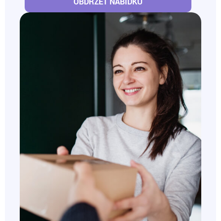
OBDRŽET NABÍDKU