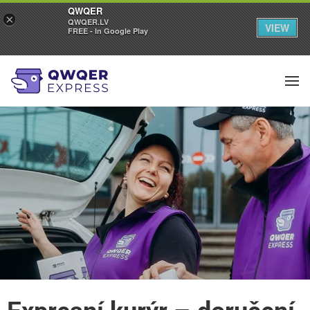
QWQER
×
QWQER.LV
VIEW
FREE - In Google Play