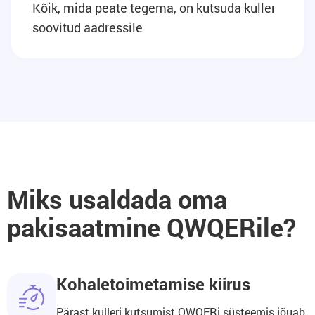
Kõik, mida peate tegema, on kutsuda kuller
soovitud aadressile
Miks usaldada oma
pakisaatmine QWQERile?
Kohaletoimetamise kiirus
Pärast kulleri kutsumist QWQERi süsteemis jõuab