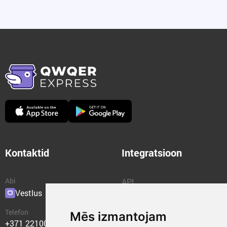
Kontaktid
Integratsioon
Abi
API
Vestlus
Pluginad
Telefon
Mēs izmantojam
+371 22100400