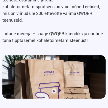
kohaletoimetamisprotsess on vaid mõned eelised,
mis on viinud üle 300 ettevõtte valima QWQER
teenuseid.
Liituge meiega – saage QWQER kliendiks ja nautige
täna tipptasemel kohaletoimetamisteenust!