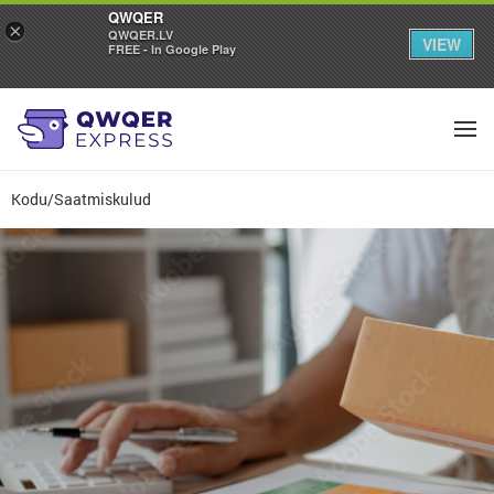
QWQER
×
QWQER.LV
VIEW
FREE - In Google Play
Kodu
/
Saatmiskulud