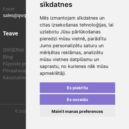
sīkdatnes
E-post
sales@qwqer.eu
Mēs izmantojam sīkdatnes un
citas izsekošanas tehnoloģijas, lai
uzlabotu Jūsu pārlūkošanas
Teave
Struktuuriüksused
pieredzi mūsu vietnē, parādītu
Jums personalizētu saturu un
QWQERist
QWQER Express
mērķētas reklāmas, analizētu
Blogi
QWQER PRO Globaalne
mūsu vietnes datplūsmu un
Küpsiste poliitika
Edastamine
saprastu, no kurienes nāk mūsu
Privaatsuspoliitika
QWQER Laod
apmeklētāji.
Kasutustingimused
QWQER Arendus
Frantsiis
Es piekrītu
Es noraidu
Mainīt manas preferences
© 2026 | SIA "QWQER EU" | qwqer.lv ™. Kõik õigused kaitstud.
Vienības gat. 109, Rīga, Läti, LV-1058