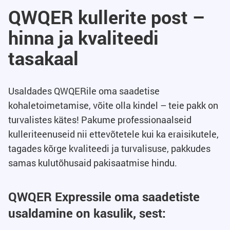
QWQER kullerite post –
hinna ja kvaliteedi
tasakaal
Usaldades QWQERile oma saadetise
kohaletoimetamise, võite olla kindel – teie pakk on
turvalistes kätes! Pakume professionaalseid
kulleriteenuseid nii ettevõtetele kui ka eraisikutele,
tagades kõrge kvaliteedi ja turvalisuse, pakkudes
samas kulutõhusaid pakisaatmise hindu.
QWQER Expressile oma saadetiste
usaldamine on kasulik, sest: