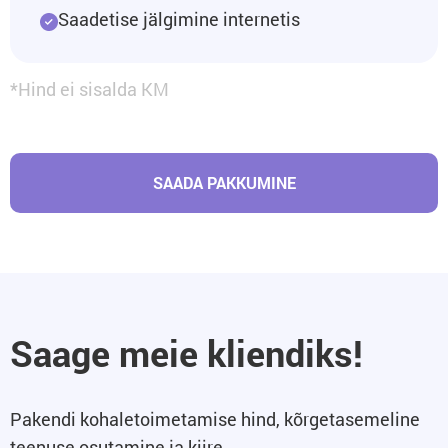
Saadetise jälgimine internetis
*Hind ei sisalda KM
SAADA PAKKUMINE
Saage meie kliendiks!
Pakendi kohaletoimetamise hind, kõrgetasemeline
teenuse osutamine ja kiire