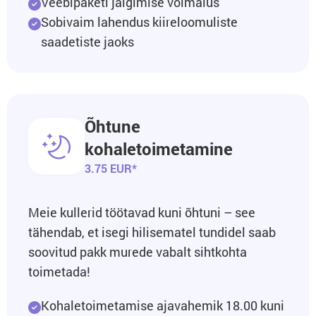
Veebipaketi jälgimise võimalus
Sobivaim lahendus kiireloomuliste
saadetiste jaoks
Õhtune
kohaletoimetamine
3.75 EUR*
Meie kullerid töötavad kuni õhtuni – see
tähendab, et isegi hilisematel tundidel saab
soovitud pakk murede vabalt sihtkohta
toimetada!
Kohaletoimetamise ajavahemik 18.00 kuni