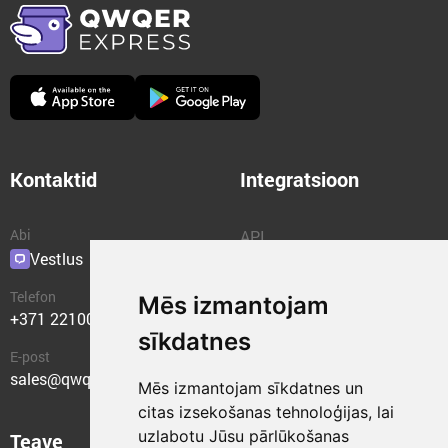
Kontaktid
Integratsioon
Abi
API
Vestlus
Pluginad
Telefon
Mēs izmantojam
+371 22100400
sīkdatnes
E-post
sales@qwqer.eu
Mēs izmantojam sīkdatnes un
citas izsekošanas tehnoloģijas, lai
uzlabotu Jūsu pārlūkošanas
Teave
Struktuuriüksused