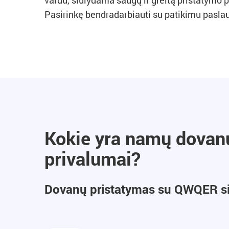
vardu, siūlydama saugų ir greitą pristatymo 
Pasirinkę bendradarbiauti su patikimu paslaugų
Kokie yra namų dova
privalumai?
Dovanų pristatymas su QWQER siū