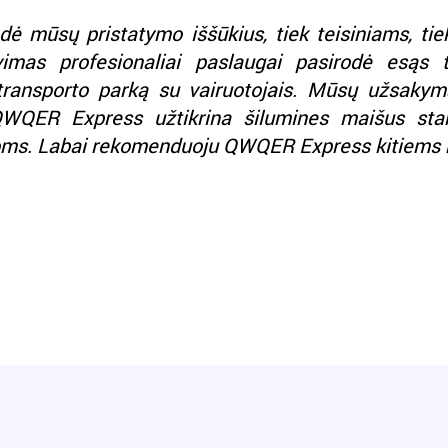
ė mūsų pristatymo iššūkius, tiek teisiniams, ti
vimas profesionaliai paslaugai pasirodė esąs 
 transporto parką su vairuotojais. Mūsų užsakym
QWQER Express užtikrina šilumines maišus stan
oms. Labai rekomenduoju QWQER Express kitiems 