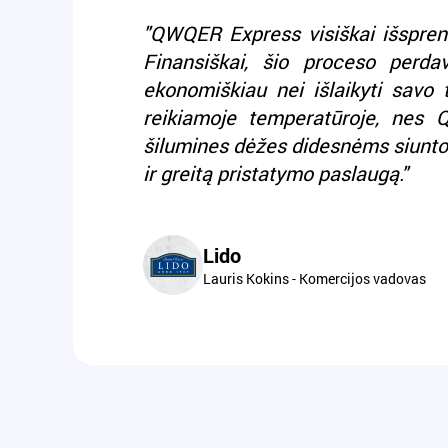
"QWQER Express visiškai išsprend
Finansiškai, šio proceso perda
ekonomiškiau nei išlaikyti savo
reikiamoje temperatūroje, nes 
šilumines dėžes didesnėms siunt
ir greitą pristatymo paslaugą."
Lido
Lauris Kokins - Komercijos vadovas