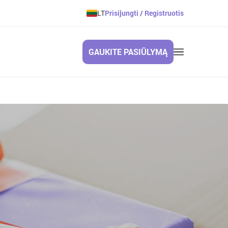
LT
Prisijungti / Registruotis
GAUKITE PASIŪLYMĄ