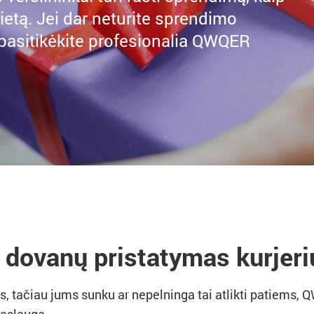
vietą. Jei dar neturite sprendimo
 pasitikėkite profesionalia QWQER
 dovanų pristatymas kurjeri
s, tačiau jums sunku ar nepelninga tai atlikti patiems,