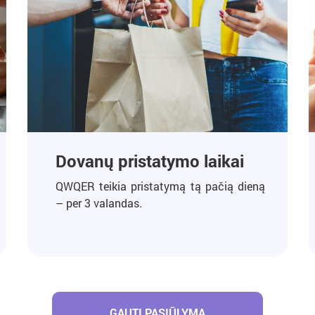
Dovanų pristatymo laikai
QWQER teikia pristatymą tą pačią dieną
– per 3 valandas.
GAUTI PASIŪLYMĄ