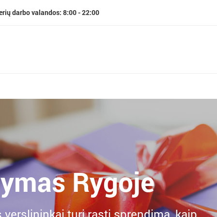
erių darbo valandos: 8:00 - 22:00
tymas Rygoje
s verslininkai turi rasti sprendimą, kaip