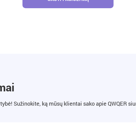
mai
rtybė! Sužinokite, ką mūsų klientai sako apie QWQER si