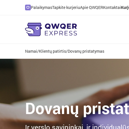
Palaikymas
Tapkite kurjeriu
Apie QWQER
Kontaktai
Kurj
Namai
/
Klientų patirtis
/
Dovanų pristatymas
Dovanų prista
Ir verslo savininkai, ir individualū