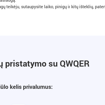
paslaugą.
 teikėju, sutaupysite laiko, pinigų ir kitų išteklių, pat
nų pristatymo su QWQER
lo kelis privalumus: