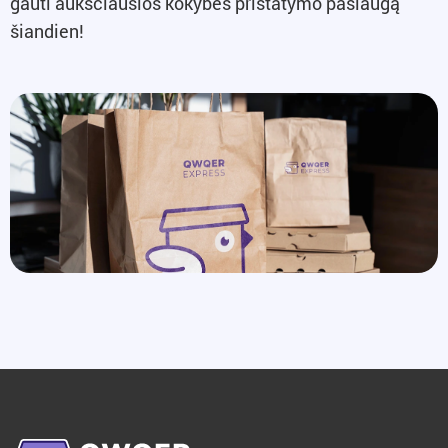
gauti aukščiausios kokybės pristatymo paslaugą
šiandien!