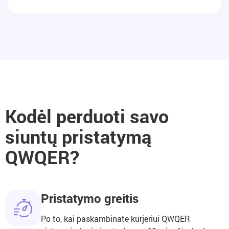
Kodėl perduoti savo
siuntų pristatymą
QWQER?
Pristatymo greitis
Po to, kai paskambinate kurjeriui QWQER