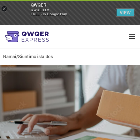
QWQER
×
QWQER.LV
VIEW
FREE - In Google Play
Namai
/
Siuntimo išlaidos