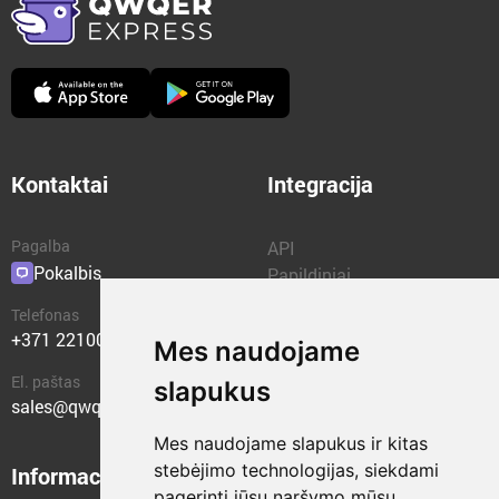
Kontaktai
Integracija
Pagalba
API
Pokalbis
Papildiniai
Telefonas
+371 22100400
Mes naudojame
El. paštas
slapukus
sales@qwqer.eu
Mes naudojame slapukus ir kitas
stebėjimo technologijas, siekdami
Informacija
Struktūriniai vienetai
pagerinti jūsų naršymo mūsų