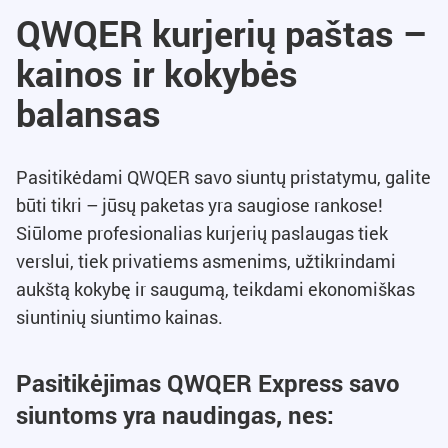
QWQER kurjerių paštas –
kainos ir kokybės
balansas
Pasitikėdami QWQER savo siuntų pristatymu, galite
būti tikri – jūsų paketas yra saugiose rankose!
Siūlome profesionalias kurjerių paslaugas tiek
verslui, tiek privatiems asmenims, užtikrindami
aukštą kokybę ir saugumą, teikdami ekonomiškas
siuntinių siuntimo kainas.
Pasitikėjimas QWQER Express savo
siuntoms yra naudingas, nes: