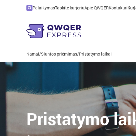
Palaikymas
Tapkite kurjeriu
Apie QWQER
Kontaktai
Kurj
Namai
/
Siuntos priėmimas
/
Pristatymo laikai
Pristatymo lai