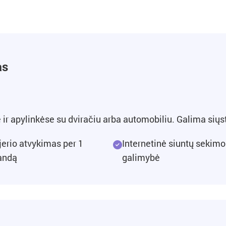
as
ir apylinkėse su dviračiu arba automobiliu. Galima siųst
jerio atvykimas per 1
Internetinė siuntų sekimo
andą
galimybė