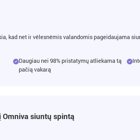
škia, kad net ir vėlesnėmis valandomis pageidaujama siunt
Daugiau nei 98% pristatymų atliekama tą
In
pačią vakarą
į Omniva siuntų spintą