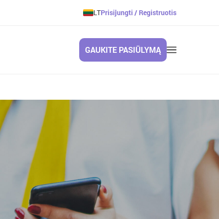
LT
Prisijungti / Registruotis
GAUKITE PASIŪLYMĄ