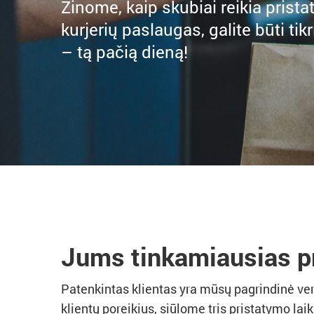
Žinome, kaip skubiai reikia prist
kurjerių paslaugas, galite būti tik
– tą pačią dieną!
Jums tinkamiausias pr
Patenkintas klientas yra mūsų pagrindinė verty
klientų poreikius, siūlome tris pristatymo laik