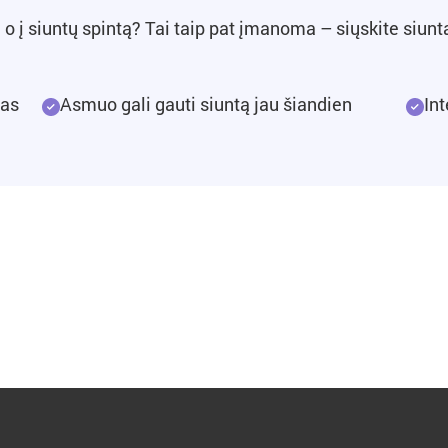
, o į siuntų spintą? Tai taip pat įmanoma – siųskite siunt
tas
Asmuo gali gauti siuntą jau šiandien
In