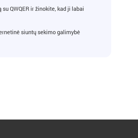
ą su QWQER ir žinokite, kad ji labai
ternetinė siuntų sekimo galimybė