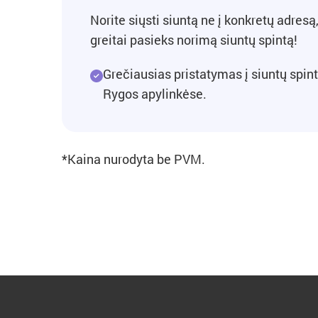
Norite siųsti siuntą ne į konkretų adresą
greitai pasieks norimą siuntų spintą!
Grečiausias pristatymas į siuntų spin
Rygos apylinkėse.
*Kaina nurodyta be PVM.