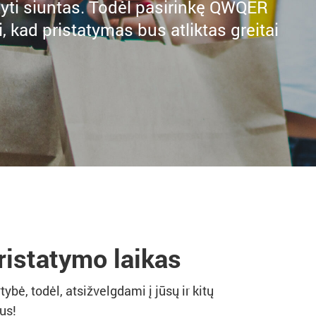
atyti siuntas. Todėl pasirinkę QWQER
ri, kad pristatymas bus atliktas greitai
istatymo laikas
bė, todėl, atsižvelgdami į jūsų ir kitų
us!