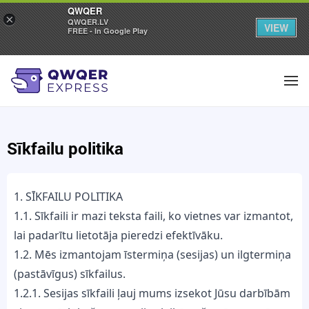
QWQER
×
QWQER.LV
VIEW
FREE - In Google Play
Sīkfailu politika
1. SĪKFAILU POLITIKA
1.1. Sīkfaili ir mazi teksta faili, ko vietnes var izmantot,
lai padarītu lietotāja pieredzi efektīvāku.
1.2. Mēs izmantojam īstermiņa (sesijas) un ilgtermiņa
(pastāvīgus) sīkfailus.
1.2.1. Sesijas sīkfaili ļauj mums izsekot Jūsu darbībām