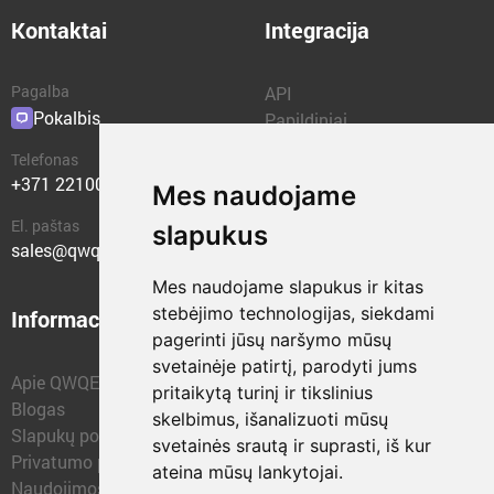
Kontaktai
Integracija
Pagalba
API
Pokalbis
Papildiniai
Telefonas
+371 22100400
Mes naudojame
El. paštas
slapukus
sales@qwqer.eu
Mes naudojame slapukus ir kitas
stebėjimo technologijas, siekdami
Informacija
Struktūriniai vienetai
pagerinti jūsų naršymo mūsų
svetainėje patirtį, parodyti jums
Apie QWQER
QWQER Express
pritaikytą turinį ir tikslinius
Blogas
QWQER PRO Global
skelbimus, išanalizuoti mūsų
Slapukų politika
Forwarding
svetainės srautą ir suprasti, iš kur
Privatumo politika
QWQER Sandėliai
ateina mūsų lankytojai.
Naudojimosi sąlygos
QWQER Plėtra