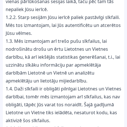
vienas pārlūkošanas sesijas laikā, taču pēc tam tās
nepaliek Jūsu ierīcē.
1.2.2. Starp sesijām Jūsu ierīcē paliek pastāvīgi sīkfaili.
Mēs tos izmantojam, lai Jūs autentificētu un atcerētos
Jūsu vēlmes.
1.3. Mēs izmantojam arī trešo pušu sīkfailus, lai
nodrošinātu drošu un ērtu Lietotnes un Vietnes
darbību, kā arī iekšējās statistikas ģenerēšanai, t.i., lai
uzzinātu sīkāku informāciju par apmeklētāja
darbībām Lietotnē un Vietnē un analizētu
apmeklētāju un lietotāju mijiedarbību.
1.4. Daži sīkfaili ir obligāti pilnīgai Lietotnes un Vietnes
darbībai, tomēr mēs izmantojam arī sīkfailus, kas nav
obligāti, tāpēc Jūs varat tos noraidīt. Šajā gadījumā
Lietotne un Vietne tiks ielādēta, nesaturot kodu, kas
aktivizē šos sīkfailus.