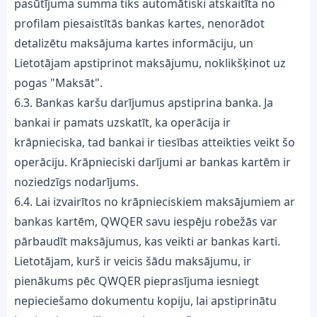
pasūtījuma summa tiks automātiski atskaitīta no
profilam piesaistītās bankas kartes, nenorādot
detalizētu maksājuma kartes informāciju, un
Lietotājam apstiprinot maksājumu, noklikšķinot uz
pogas "Maksāt".
6.3. Bankas karšu darījumus apstiprina banka. Ja
bankai ir pamats uzskatīt, ka operācija ir
krāpnieciska, tad bankai ir tiesības atteikties veikt šo
operāciju. Krāpnieciski darījumi ar bankas kartēm ir
noziedzīgs nodarījums.
6.4. Lai izvairītos no krāpnieciskiem maksājumiem ar
bankas kartēm, QWQER savu iespēju robežās var
pārbaudīt maksājumus, kas veikti ar bankas karti.
Lietotājam, kurš ir veicis šādu maksājumu, ir
pienākums pēc QWQER pieprasījuma iesniegt
nepieciešamo dokumentu kopiju, lai apstiprinātu