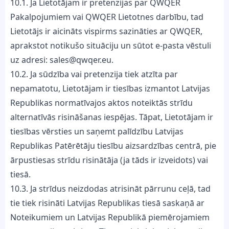
10.1. Ja Lietotājam ir pretenzijas par QWQER
Pakalpojumiem vai QWQER Lietotnes darbību, tad
Lietotājs ir aicināts vispirms sazināties ar QWQER,
aprakstot notikušo situāciju un sūtot e-pasta vēstuli
uz adresi: sales@qwqer.eu.
10.2. Ja sūdzība vai pretenzija tiek atzīta par
nepamatotu, Lietotājam ir tiesības izmantot Latvijas
Republikas normatīvajos aktos noteiktās strīdu
alternatīvās risināšanas iespējas. Tāpat, Lietotājam ir
tiesības vērsties un saņemt palīdzību Latvijas
Republikas Patērētāju tiesību aizsardzības centrā, pie
ārpustiesas strīdu risinātāja (ja tāds ir izveidots) vai
tiesā.
10.3. Ja strīdus neizdodas atrisināt pārrunu ceļā, tad
tie tiek risināti Latvijas Republikas tiesā saskaņā ar
Noteikumiem un Latvijas Republikā piemērojamiem