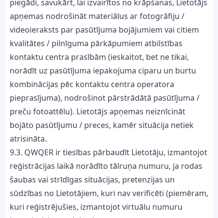
piegādi, savukārt, lai izvairītos no krāpšanas, Lietotājs
apņemas nodrošināt materiālus ar fotogrāfiju /
videoieraksts par pasūtījuma bojājumiem vai citiem
kvalitātes / pilnīguma pārkāpumiem atbilstības
kontaktu centra prasībām (ieskaitot, bet ne tikai,
norādīt uz pasūtījuma iepakojuma ciparu un burtu
kombinācijas pēc kontaktu centra operatora
pieprasījuma), nodrošinot pārstrādātā pasūtījuma /
preču fotoattēlu). Lietotājs apņemas neiznīcināt
bojāto pasūtījumu / preces, kamēr situācija netiek
atrisināta.
9.3. QWQER ir tiesības pārbaudīt Lietotāju, izmantojot
reģistrācijas laikā norādīto tālruņa numuru, ja rodas
šaubas vai strīdīgas situācijas, pretenzijas un
sūdzības no Lietotājiem, kuri nav verificēti (piemēram,
kuri reģistrējušies, izmantojot virtuālu numuru