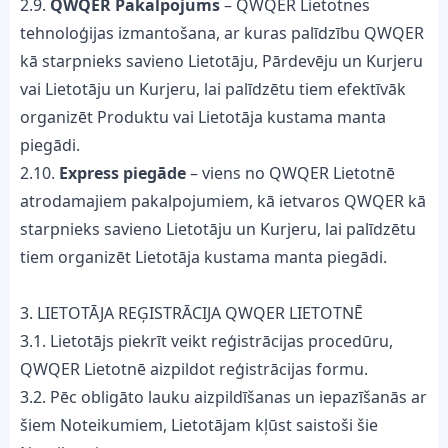
2.9.
QWQER Pakalpojums
– QWQER Lietotnes
tehnoloģijas izmantošana, ar kuras palīdzību QWQER
kā starpnieks savieno Lietotāju, Pārdevēju un Kurjeru
vai Lietotāju un Kurjeru, lai palīdzētu tiem efektīvāk
organizēt Produktu vai Lietotāja kustama manta
piegādi.
2.10.
Express piegāde
– viens no QWQER Lietotnē
atrodamajiem pakalpojumiem, kā ietvaros QWQER kā
starpnieks savieno Lietotāju un Kurjeru, lai palīdzētu
tiem organizēt Lietotāja kustama manta piegādi.
3. LIETOTĀJA REĢISTRĀCIJA QWQER LIETOTNĒ
3.1. Lietotājs piekrīt veikt reģistrācijas procedūru,
QWQER Lietotnē aizpildot reģistrācijas formu.
3.2. Pēc obligāto lauku aizpildīšanas un iepazīšanās ar
šiem Noteikumiem, Lietotājam kļūst saistoši šie