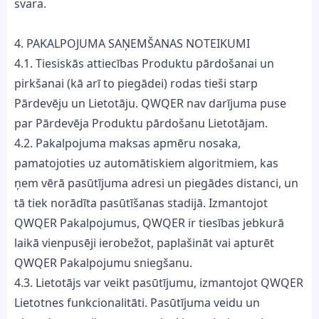
svara.
4. PAKALPOJUMA SAŅEMŠANAS NOTEIKUMI
4.1. Tiesiskās attiecības Produktu pārdošanai un
pirkšanai (kā arī to piegādei) rodas tieši starp
Pārdevēju un Lietotāju. QWQER nav darījuma puse
par Pārdevēja Produktu pārdošanu Lietotājam.
4.2. Pakalpojuma maksas apmēru nosaka,
pamatojoties uz automātiskiem algoritmiem, kas
ņem vērā pasūtījuma adresi un piegādes distanci, un
tā tiek norādīta pasūtīšanas stadijā. Izmantojot
QWQER Pakalpojumus, QWQER ir tiesības jebkurā
laikā vienpusēji ierobežot, paplašināt vai apturēt
QWQER Pakalpojumu sniegšanu.
4.3. Lietotājs var veikt pasūtījumu, izmantojot QWQER
Lietotnes funkcionalitāti. Pasūtījuma veidu un