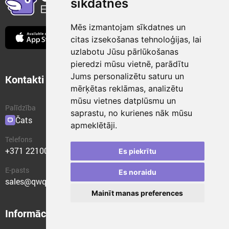
sīkdatnes
Mēs izmantojam sīkdatnes un
citas izsekošanas tehnoloģijas, lai
uzlabotu Jūsu pārlūkošanas
pieredzi mūsu vietnē, parādītu
Jums personalizētu saturu un
Kontakti
Integrācija
mērķētas reklāmas, analizētu
mūsu vietnes datplūsmu un
Palīdzība
API
saprastu, no kurienes nāk mūsu
Čats
Spraudņi
apmeklētāji.
Telefons
+371 22100400
Es piekrītu
E-pasts
Es noraidu
sales@qwqer.eu
Mainīt manas preferences
Informācija
Struktūrvienības