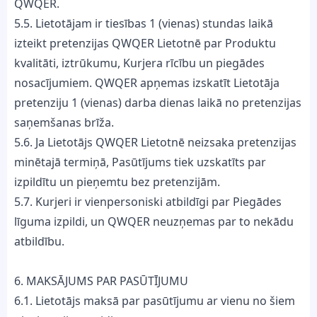
QWQER.
5.5. Lietotājam ir tiesības 1 (vienas) stundas laikā
izteikt pretenzijas QWQER Lietotnē par Produktu
kvalitāti, iztrūkumu, Kurjera rīcību un piegādes
nosacījumiem. QWQER apņemas izskatīt Lietotāja
pretenziju 1 (vienas) darba dienas laikā no pretenzijas
saņemšanas brīža.
5.6. Ja Lietotājs QWQER Lietotnē neizsaka pretenzijas
minētajā termiņā, Pasūtījums tiek uzskatīts par
izpildītu un pieņemtu bez pretenzijām.
5.7. Kurjeri ir vienpersoniski atbildīgi par Piegādes
līguma izpildi, un QWQER neuzņemas par to nekādu
atbildību.
6. MAKSĀJUMS PAR PASŪTĪJUMU
6.1. Lietotājs maksā par pasūtījumu ar vienu no šiem