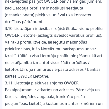
nekavējoties paziņot QWQER par visiem gadījumiem,
kad Lietotāja profilam ir notikusi neatļauta
(nesankcionēta) piekļuve un / vai tika konstatēti
drošības pārkāpumi.
3.10. Lietotājam ir tiesības reģistrēt tikai vienu profilu
QWQER Lietotnē (aizliegts izveidot vairākus profilus).
Vairāku profilu izveide, lai iegūtu maldinošas
priekšrocības, ir šo Noteikumu pārkāpums un var
izraisīt tūlītēju visu Lietotāju profilu bloķēšanu, kā arī
neiespējamību izmantot visus šādi norādītos /
lietotos tālruņa numurus / e-pasta adreses / bankas
kartes QWQER Lietotnē.
3.11. Lietotāja piekļuves apjoms QWQER
Pakalpojumam ir atkarīgs no adreses, Pārdevēja un
Kurjera piegādes apgabala, konkrētu preču
pieejamības, Lietotāja kustamas mantas izmēriem un