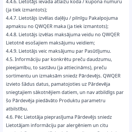
4.4.6. Lietotājs ievada atlaižu koda / kupona numuru
(ja tiek izmantots);
4.4.7. Lietotājs izvēlas daļēju / pilnīgu Pakalpojuma
apmaksu no QWQER maka (ja tiek izmantots);
4.4.8. Lietotājs izvēlas maksājuma veidu no QWQER
Lietotnē esošajiem maksājumu veidiem;
4.4.9. Lietotājs veic maksājumu par Pasūtījumu.
4.5. Informāciju par konkrētu preču daudzumu,
pieejamību, to sastāvu (ja attiecināms), preču
sortimentu un izmaksām sniedz Pārdevējs. QWQER
izvieto šādus datus, pamatojoties uz Pārdevēja
sniegtajiem sākotnējiem datiem, un nav atbildīgs par
šo Pārdevēja piedāvāto Produktu parametru
atbilstību.
4.6. Pēc Lietotāja pieprasījuma Pārdevējs sniedz
Lietotājam informāciju par alergēniem un citu