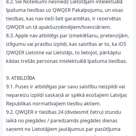
8.2. Šie Noteikumi nesniedz Lietotājam intelektuālā
īpašuma tiesības uz QWQER Pakalpojumu, un visas
tiesības, kas nav tieši šeit garantētas, ir rezervētas
QWQER un tā apakšuzņēmējiem/licenciāriem.
8.3. Apple nav atbildīgs par izmeklēšanu, pretenzijām,
izlīgumu vai prasību izpildi, kas saistītas ar to, ka iOS
QWQER Lietotne vai Lietotājs, to lietojot, pārkāptu
kādas trešās personas intelektuālā īpašuma tiesības.
9. ATBILDĪBA
9.1. Puses ir atbildīgas par savu saistību neizpildi vai
nepareizu izpildi saskaņā ar spēkā esošajiem Latvijas
Republikas normatīvajiem tiesību aktiem.
9.2. QWQER ir tiesības 24 (divdesmit četru) stundu
laikā no piegādes / paredzamās piegādes dienas
saņemt no Lietotājiem jautājumus par pasūtījuma