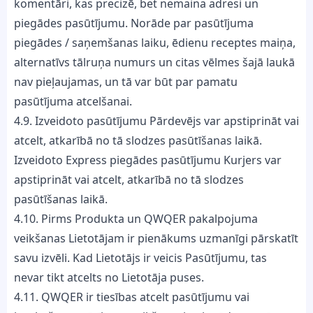
komentāri, kas precizē, bet nemaina adresi un
piegādes pasūtījumu. Norāde par pasūtījuma
piegādes / saņemšanas laiku, ēdienu receptes maiņa,
alternatīvs tālruņa numurs un citas vēlmes šajā laukā
nav pieļaujamas, un tā var būt par pamatu
pasūtījuma atcelšanai.
4.9. Izveidoto pasūtījumu Pārdevējs var apstiprināt vai
atcelt, atkarībā no tā slodzes pasūtīšanas laikā.
Izveidoto Express piegādes pasūtījumu Kurjers var
apstiprināt vai atcelt, atkarībā no tā slodzes
pasūtīšanas laikā.
4.10. Pirms Produkta un QWQER pakalpojuma
veikšanas Lietotājam ir pienākums uzmanīgi pārskatīt
savu izvēli. Kad Lietotājs ir veicis Pasūtījumu, tas
nevar tikt atcelts no Lietotāja puses.
4.11. QWQER ir tiesības atcelt pasūtījumu vai