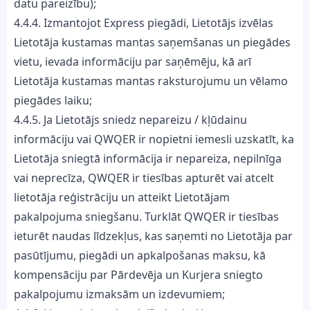
datu pareizību);
4.4.4. Izmantojot Express piegādi, Lietotājs izvēlas
Lietotāja kustamas mantas saņemšanas un piegādes
vietu, ievada informāciju par saņēmēju, kā arī
Lietotāja kustamas mantas raksturojumu un vēlamo
piegādes laiku;
4.4.5. Ja Lietotājs sniedz nepareizu / kļūdainu
informāciju vai QWQER ir nopietni iemesli uzskatīt, ka
Lietotāja sniegtā informācija ir nepareiza, nepilnīga
vai neprecīza, QWQER ir tiesības apturēt vai atcelt
lietotāja reģistrāciju un atteikt Lietotājam
pakalpojuma sniegšanu. Turklāt QWQER ir tiesības
ieturēt naudas līdzekļus, kas saņemti no Lietotāja par
pasūtījumu, piegādi un apkalpošanas maksu, kā
kompensāciju par Pārdevēja un Kurjera sniegto
pakalpojumu izmaksām un izdevumiem;