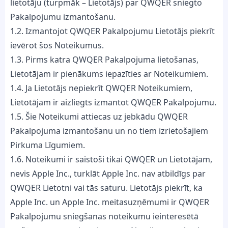
lietotāju (turpmāk – Lietotājs) par QWQER sniegto
Pakalpojumu izmantošanu.
1.2. Izmantojot QWQER Pakalpojumu Lietotājs piekrīt
ievērot šos Noteikumus.
1.3. Pirms katra QWQER Pakalpojuma lietošanas,
Lietotājam ir pienākums iepazīties ar Noteikumiem.
1.4. Ja Lietotājs nepiekrīt QWQER Noteikumiem,
Lietotājam ir aizliegts izmantot QWQER Pakalpojumu.
1.5. Šie Noteikumi attiecas uz jebkādu QWQER
Pakalpojuma izmantošanu un no tiem izrietošajiem
Pirkuma Līgumiem.
1.6. Noteikumi ir saistoši tikai QWQER un Lietotājam,
nevis Apple Inc., turklāt Apple Inc. nav atbildīgs par
QWQER Lietotni vai tās saturu. Lietotājs piekrīt, ka
Apple Inc. un Apple Inc. meitasuzņēmumi ir QWQER
Pakalpojumu sniegšanas noteikumu ieinteresētā