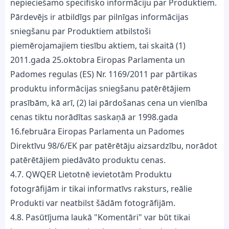
nepieciešamo specifisko informāciju par Produktiem.
Pārdevējs ir atbildīgs par pilnīgas informācijas
sniegšanu par Produktiem atbilstoši
piemērojamajiem tiesību aktiem, tai skaitā (1)
2011.gada 25.oktobra Eiropas Parlamenta un
Padomes regulas (ES) Nr. 1169/2011 par pārtikas
produktu informācijas sniegšanu patērētājiem
prasībām, kā arī, (2) lai pārdošanas cena un vienība
cenas tiktu norādītas saskaņā ar 1998.gada
16.februāra Eiropas Parlamenta un Padomes
Direktīvu 98/6/EK par patērētāju aizsardzību, norādot
patērētājiem piedāvāto produktu cenas.
4.7. QWQER Lietotnē ievietotām Produktu
fotogrāfijām ir tikai informatīvs raksturs, reālie
Produkti var neatbilst šādām fotogrāfijām.
4.8. Pasūtījuma laukā "Komentāri" var būt tikai