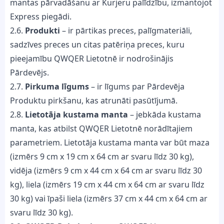
mantas pārvadāšanu ar Kurjeru palīdzību, izmantojot
Express piegādi.
2.6.
Produkti
– ir pārtikas preces, palīgmateriāli,
sadzīves preces un citas patēriņa preces, kuru
pieejamību QWQER Lietotnē ir nodrošinājis
Pārdevējs.
2.7.
Pirkuma līgums
– ir līgums par Pārdevēja
Produktu pirkšanu, kas atrunāti pasūtījumā.
2.8.
Lietotāja kustama manta
– jebkāda kustama
manta, kas atbilst QWQER Lietotnē norādītajiem
parametriem. Lietotāja kustama manta var būt maza
(izmērs 9 cm x 19 cm x 64 cm ar svaru līdz 30 kg),
vidēja (izmērs 9 cm x 44 cm x 64 cm ar svaru līdz 30
kg), liela (izmērs 19 cm x 44 cm x 64 cm ar svaru līdz
30 kg) vai īpaši liela (izmērs 37 cm x 44 cm x 64 cm ar
svaru līdz 30 kg).