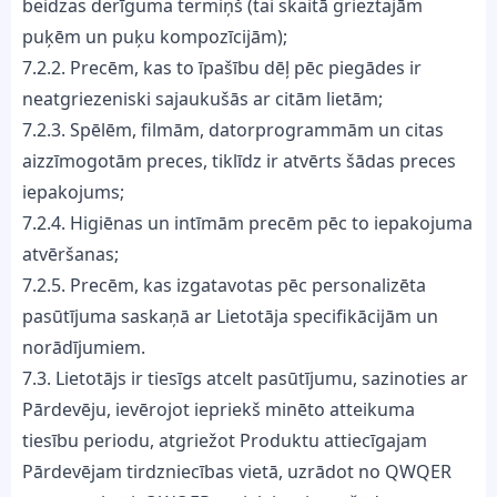
beidzas derīguma termiņš (tai skaitā grieztajām
puķēm un puķu kompozīcijām);
7.2.2. Precēm, kas to īpašību dēļ pēc piegādes ir
neatgriezeniski sajaukušās ar citām lietām;
7.2.3. Spēlēm, filmām, datorprogrammām un citas
aizzīmogotām preces, tiklīdz ir atvērts šādas preces
iepakojums;
7.2.4. Higiēnas un intīmām precēm pēc to iepakojuma
atvēršanas;
7.2.5. Precēm, kas izgatavotas pēc personalizēta
pasūtījuma saskaņā ar Lietotāja specifikācijām un
norādījumiem.
7.3. Lietotājs ir tiesīgs atcelt pasūtījumu, sazinoties ar
Pārdevēju, ievērojot iepriekš minēto atteikuma
tiesību periodu, atgriežot Produktu attiecīgajam
Pārdevējam tirdzniecības vietā, uzrādot no QWQER