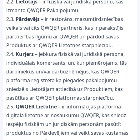
2.2.
Lietotājs
– ir fiziska vai juridiska personu, kas
izmanto QWQER Pakalpojumu.
2.3.
Pārdevējs
– ir restorāns, mazumtirdzniecības
veikals vai cits QWQER partneris, kas ir parakstījis
partnerības līgumu ar QWQER un pārdod savus
Produktus ar QWQER Lietotnes starpniecību.
2.4.
Kurjers –
jebkura fiziskā vai juridiskā persona,
individuālais komersants, un, kur piemērojams, tās
darbiniekus un/vai darbuzņēmējus, kas QWQER
platformā reģistrēta kā piegādes pakalpojumu
sniedzējs Lietotājam attiecībā uz Produktiem, kas
pasūtītas ar QWQER platformas starpniecību.
2.5.
QWQER Lietotne
– ir informācijas platforma-
digitāla lietotne ar nosaukumu QWQER, kas sniedz
iespēju fiziskām un juridiskām personām pasūtīt
produktus no Pārdevējiem vai veikt savas kustamas