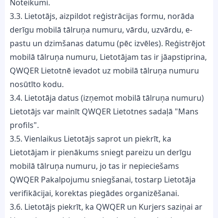
Noteikumi.
3.3. Lietotājs, aizpildot reģistrācijas formu, norāda
derīgu mobilā tālruņa numuru, vārdu, uzvārdu, e-
pastu un dzimšanas datumu (pēc izvēles). Reģistrējot
mobilā tālruņa numuru, Lietotājam tas ir jāapstiprina,
QWQER Lietotnē ievadot uz mobilā tālruņa numuru
nosūtīto kodu.
3.4. Lietotāja datus (izņemot mobilā tālruņa numuru)
Lietotājs var mainīt QWQER Lietotnes sadaļā "Mans
profils".
3.5. Vienlaikus Lietotājs saprot un piekrīt, ka
Lietotājam ir pienākums sniegt pareizu un derīgu
mobilā tālruņa numuru, jo tas ir nepieciešams
QWQER Pakalpojumu sniegšanai, tostarp Lietotāja
verifikācijai, korektas piegādes organizēšanai.
3.6. Lietotājs piekrīt, ka QWQER un Kurjers saziņai ar