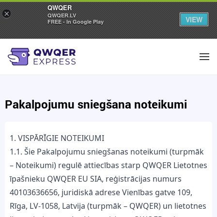
QWQER
×
QWQER.LV
VIEW
FREE - In Google Play
Pakalpojumu sniegšana noteikumi
1. VISPĀRĪGIE NOTEIKUMI
1.1. Šie Pakalpojumu sniegšanas noteikumi (turpmāk
– Noteikumi) regulē attiecības starp QWQER Lietotnes
īpašnieku QWQER EU SIA, reģistrācijas numurs
40103636656, juridiskā adrese Vienības gatve 109,
Rīga, LV-1058, Latvija (turpmāk – QWQER) un lietotnes