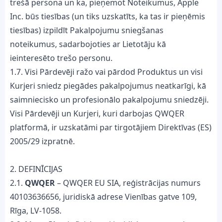
trešā persona un ka, pieņemot Noteikumus, Apple
Inc. būs tiesības (un tiks uzskatīts, ka tas ir pieņēmis
tiesības) izpildīt Pakalpojumu sniegšanas
noteikumus, sadarbojoties ar Lietotāju kā
ieinteresēto trešo personu.
1.7. Visi Pārdevēji ražo vai pārdod Produktus un visi
Kurjeri sniedz piegādes pakalpojumus neatkarīgi, kā
saimniecisko un profesionālo pakalpojumu sniedzēji.
Visi Pārdevēji un Kurjeri, kuri darbojas QWQER
platformā, ir uzskatāmi par tirgotājiem Direktīvas (ES)
2005/29 izpratnē.
2. DEFINĪCIJAS
2.1.
QWQER
– QWQER EU SIA, reģistrācijas numurs
40103636656, juridiskā adrese Vienības gatve 109,
Rīga, LV-1058.