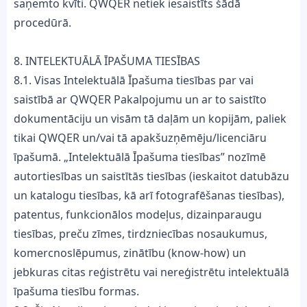
saņemto kvīti. QWQER netiek iesaistīts šādā
procedūrā.
8. INTELEKTUĀLĀ ĪPAŠUMA TIESĪBAS
8.1. Visas Intelektuālā Īpašuma tiesības par vai
saistībā ar QWQER Pakalpojumu un ar to saistīto
dokumentāciju un visām tā daļām un kopijām, paliek
tikai QWQER un/vai tā apakšuzņēmēju/licenciāru
īpašumā. „Intelektuālā Īpašuma tiesības” nozīmē
autortiesības un saistītās tiesības (ieskaitot datubāzu
un katalogu tiesības, kā arī fotografēšanas tiesības),
patentus, funkcionālos modeļus, dizainparaugu
tiesības, preču zīmes, tirdzniecības nosaukumus,
komercnoslēpumus, zinātību (know-how) un
jebkuras citas reģistrētu vai nereģistrētu intelektuālā
īpašuma tiesību formas.