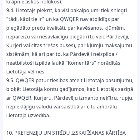
krāpnieciskos nolūkos).
9.4. Lietotājs piekrīt, ka visi pakalpojumi tiek sniegti
"tādi, kādi tie ir" un ka QWQER nav atbildīgs par
piegādāto preču kvalitāti, par kavēšanos, kļūmēm,
nepareizu vai nesavlaicīgu piegādi (to veic Pārdevēji,
Kurjeri vai citas trešās puses), par kļūmju maksājumu
sistēmām, kā arī par to, ka Pārdevēji neizpilda /
neatbilstoši izpilda laukā "Komentārs" norādītās
Lietotāja vēlmes.
9.5. QWQER patur tiesības atcelt Lietotāja pasūtījumu,
bloķēt Lietotāja kontu gadījumos, kad Lietotājs saziņā
ar QWQER, Kurjeru, Pārdevēju izmanto neķītru, rupju,
nepieklājīgu valodu vai saistībā ar citu amorālu
Lietotāja uzvedība.
10. PRETENZIJU UN STRĪDU IZSKATĪŠANAS KĀRTĪBA