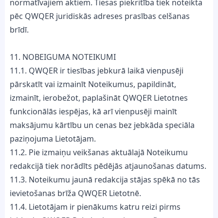
normatīvajiem aktiem. Tiesas piekritība tiek noteikta
pēc QWQER juridiskās adreses prasības celšanas
brīdī.
11. NOBEIGUMA NOTEIKUMI
11.1. QWQER ir tiesības jebkurā laikā vienpusēji
pārskatīt vai izmainīt Noteikumus, papildināt,
izmainīt, ierobežot, paplašināt QWQER Lietotnes
funkcionālās iespējas, kā arī vienpusēji mainīt
maksājumu kārtību un cenas bez jebkāda speciāla
paziņojuma Lietotājam.
11.2. Pie izmaiņu veikšanas aktuālajā Noteikumu
redakcijā tiek norādīts pēdējās atjaunošanas datums.
11.3. Noteikumu jaunā redakcija stājas spēkā no tās
ievietošanas brīža QWQER Lietotnē.
11.4. Lietotājam ir pienākums katru reizi pirms