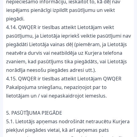
nepieciešamo informāciju, ieskaitot to, kā dēļ nav
iespējams pienācīgi izpildīt pasūtījumu un veikt
piegādi.
4.14. QWQER ir tiesības atteikt Lietotājam veikt
pasūtījumu, ja Lietotāja iepriekš veiktie pasūtījumi nav
piegādāti Lietotāja vainas dēļ (piemēram, ja Lietotājs
neatvēra durvis vai neatbildēja uz Kurjera telefona
zvaniem, kad pasūtījums tika piegādāts, vai Lietotājs
norādīja neesošu piegādes adresi utt.).
4.15. QWQER ir tiesības atteikt Lietotājam QWQER
Pakalpojuma sniegšanu, nepaziņojot par to
lietotājam un / vai nepaskaidrojot iemeslus.
5. PASŪTĪJUMA PIEGĀDE
5.1. Lietotājs apņemas nodrošināt netraucētu Kurjera
piekļuvi piegādes vietai, kā arī apņemas pats