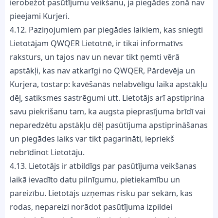
ierobežot pasūtījumu veikšanu, ja piegādes zonā nav
pieejami Kurjeri.
4.12. Paziņojumiem par piegādes laikiem, kas sniegti
Lietotājam QWQER Lietotnē, ir tikai informatīvs
raksturs, un tajos nav un nevar tikt ņemti vērā
apstākļi, kas nav atkarīgi no QWQER, Pārdevēja un
Kurjera, tostarp: kavēšanās nelabvēlīgu laika apstākļu
dēļ, satiksmes sastrēgumi utt. Lietotājs arī apstiprina
savu piekrišanu tam, ka augsta pieprasījuma brīdī vai
neparedzētu apstākļu dēļ pasūtījuma apstiprināšanas
un piegādes laiks var tikt pagarināti, iepriekš
nebrīdinot Lietotāju.
4.13. Lietotājs ir atbildīgs par pasūtījuma veikšanas
laikā ievadīto datu pilnīgumu, pietiekamību un
pareizību. Lietotājs uzņemas risku par sekām, kas
rodas, nepareizi norādot pasūtījuma izpildei