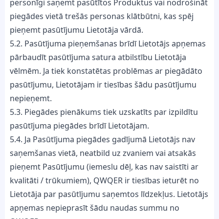
personīgi saņemt pasūtītos Produktus vai nodrošināt
piegādes vietā trešās personas klātbūtni, kas spēj
pieņemt pasūtījumu Lietotāja vārdā.
5.2. Pasūtījuma pieņemšanas brīdī Lietotājs apņemas
pārbaudīt pasūtījuma satura atbilstību Lietotāja
vēlmēm. Ja tiek konstatētas problēmas ar piegādāto
pasūtījumu, Lietotājam ir tiesības šādu pasūtījumu
nepieņemt.
5.3. Piegādes pienākums tiek uzskatīts par izpildītu
pasūtījuma piegādes brīdī Lietotājam.
5.4. Ja Pasūtījuma piegādes gadījumā Lietotājs nav
saņemšanas vietā, neatbild uz zvaniem vai atsakās
pieņemt Pasūtījumu (iemeslu dēļ, kas nav saistīti ar
kvalitāti / trūkumiem), QWQER ir tiesības ieturēt no
Lietotāja par pasūtījumu saņemtos līdzekļus. Lietotājs
apņemas nepieprasīt šādu naudas summu no