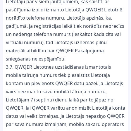
Lietotāju par visiem jautājumiem, kas saistīti ar
pasūtījuma izpildi izmanto Lietotāja QWQER Lietotnē
norādīto telefona numuru. Lietotājs apzinās, ka,
gadījumā, ja reģistrācijas laikā tiek norādīts neprecīzs
un nederīgs telefona numurs (ieskaitot kāda cita vai
virtuālu numuru), tad Lietotājs uzņemas pilnu
materiāli atbildību par QWQER Pakalpojuma
sniegšanas neiespējamību.
3.7. QWQER Lietotnes uzstādīšanas izmantotais
mobilā tālruņa numurs tiek piesaistīts Lietotāja
kontam un pievienots QWQER datu bāzei. Ja Lietotājs
vairs neizmanto savu mobilā tālruņa numuru,
Lietotājam 7 (septiņu) dienu laikā par to jāpaziņo
QWQER, lai QWQER varētu anonimizēt Lietotāja konta
datus vai veikt izmaiņas. Ja Lietotājs nepaziņo QWQER
par sava numura izmaiņām, mobilo sakaru operators