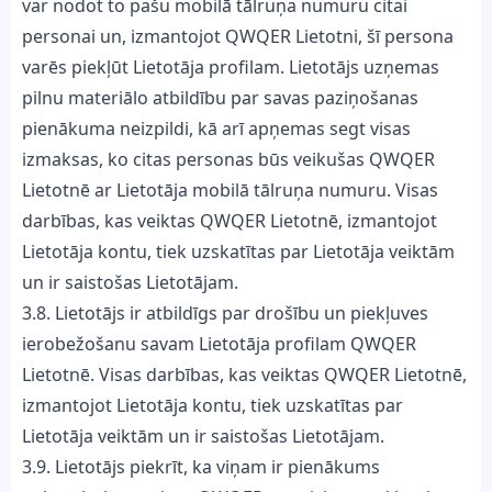
var nodot to pašu mobilā tālruņa numuru citai
personai un, izmantojot QWQER Lietotni, šī persona
varēs piekļūt Lietotāja profilam. Lietotājs uzņemas
pilnu materiālo atbildību par savas paziņošanas
pienākuma neizpildi, kā arī apņemas segt visas
izmaksas, ko citas personas būs veikušas QWQER
Lietotnē ar Lietotāja mobilā tālruņa numuru. Visas
darbības, kas veiktas QWQER Lietotnē, izmantojot
Lietotāja kontu, tiek uzskatītas par Lietotāja veiktām
un ir saistošas Lietotājam.
3.8. Lietotājs ir atbildīgs par drošību un piekļuves
ierobežošanu savam Lietotāja profilam QWQER
Lietotnē. Visas darbības, kas veiktas QWQER Lietotnē,
izmantojot Lietotāja kontu, tiek uzskatītas par
Lietotāja veiktām un ir saistošas Lietotājam.
3.9. Lietotājs piekrīt, ka viņam ir pienākums