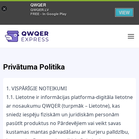
QWQER
×
QWQER.LV
VIEW
FREE - In Google Play
Privātuma Politika
1. VISPĀRĪGIE NOTEIKUMI
1.1. Lietotne ir informācijas platforma-digitāla lietotne
ar nosaukumu QWQER (turpmāk – Lietotne), kas
sniedz iespēju fiziskām un juridiskām personām
pasūtīt produktus no Pārdevējiem vai veikt savas
kustamas mantas pārvadāšanu ar Kurjeru palīdzību,