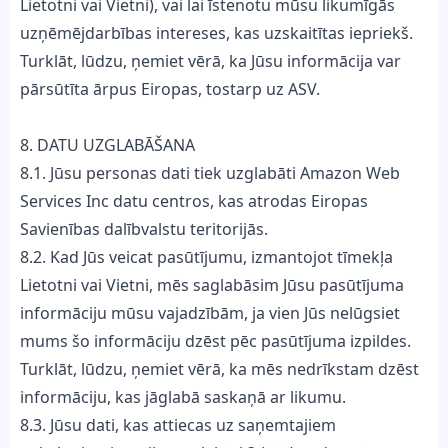
Lietotni vai Vietni), vai lai īstenotu mūsu likumīgās
uzņēmējdarbības intereses, kas uzskaitītas iepriekš.
Turklāt, lūdzu, ņemiet vērā, ka Jūsu informācija var
pārsūtīta ārpus Eiropas, tostarp uz ASV.
8. DATU UZGLABĀŠANA
8.1. Jūsu personas dati tiek uzglabāti Amazon Web
Services Inc datu centros, kas atrodas Eiropas
Savienības dalībvalstu teritorijās.
8.2. Kad Jūs veicat pasūtījumu, izmantojot tīmekļa
Lietotni vai Vietni, mēs saglabāsim Jūsu pasūtījuma
informāciju mūsu vajadzībām, ja vien Jūs nelūgsiet
mums šo informāciju dzēst pēc pasūtījuma izpildes.
Turklāt, lūdzu, ņemiet vērā, ka mēs nedrīkstam dzēst
informāciju, kas jāglabā saskaņā ar likumu.
8.3. Jūsu dati, kas attiecas uz saņemtajiem