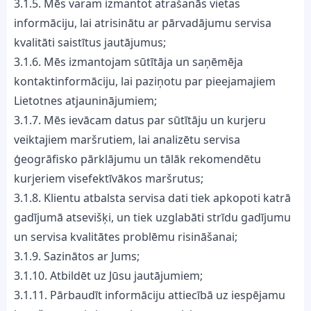
3.1.5. Mēs varam izmantot atrašanās vietas
informāciju, lai atrisinātu ar pārvadājumu servisa
kvalitāti saistītus jautājumus;
3.1.6. Mēs izmantojam sūtītāja un saņēmēja
kontaktinformāciju, lai paziņotu par pieejamajiem
Lietotnes atjauninājumiem;
3.1.7. Mēs ievācam datus par sūtītāju un kurjeru
veiktajiem maršrutiem, lai analizētu servisa
ģeogrāfisko pārklājumu un tālāk rekomendētu
kurjeriem visefektīvākos maršrutus;
3.1.8. Klientu atbalsta servisa dati tiek apkopoti katrā
gadījumā atsevišķi, un tiek uzglabāti strīdu gadījumu
un servisa kvalitātes problēmu risināšanai;
3.1.9. Sazinātos ar Jums;
3.1.10. Atbildēt uz Jūsu jautājumiem;
3.1.11. Pārbaudīt informāciju attiecībā uz iespējamu