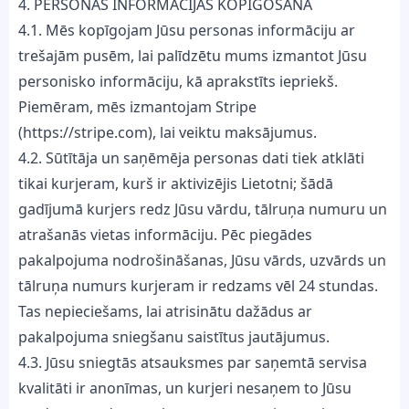
4. PERSONAS INFORMĀCIJAS KOPĪGOŠANA
4.1. Mēs kopīgojam Jūsu personas informāciju ar
trešajām pusēm, lai palīdzētu mums izmantot Jūsu
personisko informāciju, kā aprakstīts iepriekš.
Piemēram, mēs izmantojam Stripe
(https://stripe.com), lai veiktu maksājumus.
4.2. Sūtītāja un saņēmēja personas dati tiek atklāti
tikai kurjeram, kurš ir aktivizējis Lietotni; šādā
gadījumā kurjers redz Jūsu vārdu, tālruņa numuru un
atrašanās vietas informāciju. Pēc piegādes
pakalpojuma nodrošināšanas, Jūsu vārds, uzvārds un
tālruņa numurs kurjeram ir redzams vēl 24 stundas.
Tas nepieciešams, lai atrisinātu dažādus ar
pakalpojuma sniegšanu saistītus jautājumus.
4.3. Jūsu sniegtās atsauksmes par saņemtā servisa
kvalitāti ir anonīmas, un kurjeri nesaņem to Jūsu