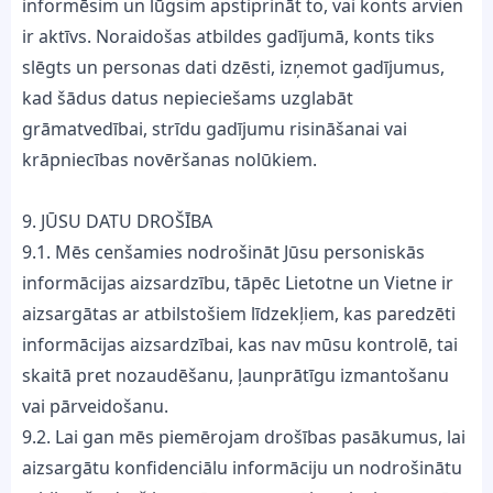
informēsim un lūgsim apstiprināt to, vai konts arvien
ir aktīvs. Noraidošas atbildes gadījumā, konts tiks
slēgts un personas dati dzēsti, izņemot gadījumus,
kad šādus datus nepieciešams uzglabāt
grāmatvedībai, strīdu gadījumu risināšanai vai
krāpniecības novēršanas nolūkiem.
9. JŪSU DATU DROŠĪBA
9.1. Mēs cenšamies nodrošināt Jūsu personiskās
informācijas aizsardzību, tāpēc Lietotne un Vietne ir
aizsargātas ar atbilstošiem līdzekļiem, kas paredzēti
informācijas aizsardzībai, kas nav mūsu kontrolē, tai
skaitā pret nozaudēšanu, ļaunprātīgu izmantošanu
vai pārveidošanu.
9.2. Lai gan mēs piemērojam drošības pasākumus, lai
aizsargātu konfidenciālu informāciju un nodrošinātu