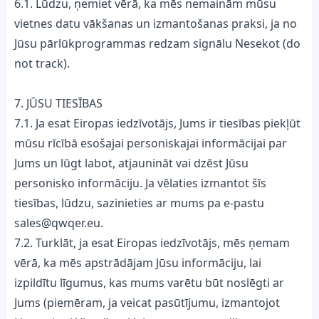
6.1. Lūdzu, ņemiet vērā, ka mēs nemainām mūsu
vietnes datu vākšanas un izmantošanas praksi, ja no
Jūsu pārlūkprogrammas redzam signālu Nesekot (do
not track).
7. JŪSU TIESĪBAS
7.1. Ja esat Eiropas iedzīvotājs, Jums ir tiesības piekļūt
mūsu rīcībā esošajai personiskajai informācijai par
Jums un lūgt labot, atjaunināt vai dzēst Jūsu
personisko informāciju. Ja vēlaties izmantot šīs
tiesības, lūdzu, sazinieties ar mums pa e-pastu
sales@qwqer.eu
.
7.2. Turklāt, ja esat Eiropas iedzīvotājs, mēs ņemam
vērā, ka mēs apstrādājam Jūsu informāciju, lai
izpildītu līgumus, kas mums varētu būt noslēgti ar
Jums (piemēram, ja veicat pasūtījumu, izmantojot