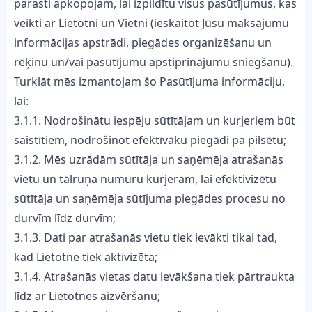
parasti apkopojam, lai izpildītu visus pasūtījumus, kas
veikti ar Lietotni un Vietni (ieskaitot Jūsu maksājumu
informācijas apstrādi, piegādes organizēšanu un
rēķinu un/vai pasūtījumu apstiprinājumu sniegšanu).
Turklāt mēs izmantojam šo Pasūtījuma informāciju,
lai:
3.1.1. Nodrošinātu iespēju sūtītājam un kurjeriem būt
saistītiem, nodrošinot efektīvāku piegādi pa pilsētu;
3.1.2. Mēs uzrādām sūtītāja un saņēmēja atrašanās
vietu un tālruņa numuru kurjeram, lai efektivizētu
sūtītāja un saņēmēja sūtījuma piegādes procesu no
durvīm līdz durvīm;
3.1.3. Dati par atrašanās vietu tiek ievākti tikai tad,
kad Lietotne tiek aktivizēta;
3.1.4. Atrašanās vietas datu ievākšana tiek pārtraukta
līdz ar Lietotnes aizvēršanu;