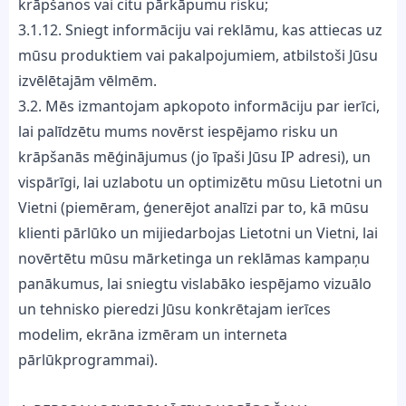
krāpšanos vai citu pārkāpumu risku;
3.1.12. Sniegt informāciju vai reklāmu, kas attiecas uz
mūsu produktiem vai pakalpojumiem, atbilstoši Jūsu
izvēlētajām vēlmēm.
3.2. Mēs izmantojam apkopoto informāciju par ierīci,
lai palīdzētu mums novērst iespējamo risku un
krāpšanās mēģinājumus (jo īpaši Jūsu IP adresi), un
vispārīgi, lai uzlabotu un optimizētu mūsu Lietotni un
Vietni (piemēram, ģenerējot analīzi par to, kā mūsu
klienti pārlūko un mijiedarbojas Lietotni un Vietni, lai
novērtētu mūsu mārketinga un reklāmas kampaņu
panākumus, lai sniegtu vislabāko iespējamo vizuālo
un tehnisko pieredzi Jūsu konkrētajam ierīces
modelim, ekrāna izmēram un interneta
pārlūkprogrammai).