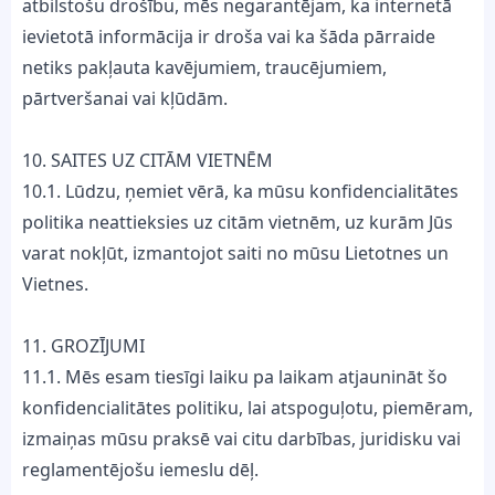
atbilstošu drošību, mēs negarantējam, ka internetā
ievietotā informācija ir droša vai ka šāda pārraide
netiks pakļauta kavējumiem, traucējumiem,
pārtveršanai vai kļūdām.
10. SAITES UZ CITĀM VIETNĒM
10.1. Lūdzu, ņemiet vērā, ka mūsu konfidencialitātes
politika neattieksies uz citām vietnēm, uz kurām Jūs
varat nokļūt, izmantojot saiti no mūsu Lietotnes un
Vietnes.
11. GROZĪJUMI
11.1. Mēs esam tiesīgi laiku pa laikam atjaunināt šo
konfidencialitātes politiku, lai atspoguļotu, piemēram,
izmaiņas mūsu praksē vai citu darbības, juridisku vai
reglamentējošu iemeslu dēļ.