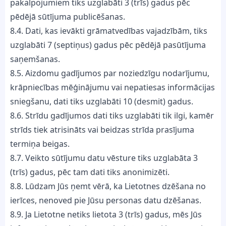
pakalpojumiem tiks uzglabāti 3 (trīs) gadus pēc
pēdējā sūtījuma publicēšanas.
8.4. Dati, kas ievākti grāmatvedības vajadzībām, tiks
uzglabāti 7 (septiņus) gadus pēc pēdējā pasūtījuma
saņemšanas.
8.5. Aizdomu gadījumos par noziedzīgu nodarījumu,
krāpniecības mēģinājumu vai nepatiesas informācijas
sniegšanu, dati tiks uzglabāti 10 (desmit) gadus.
8.6. Strīdu gadījumos dati tiks uzglabāti tik ilgi, kamēr
strīds tiek atrisināts vai beidzas strīda prasījuma
termiņa beigas.
8.7. Veikto sūtījumu datu vēsture tiks uzglabāta 3
(trīs) gadus, pēc tam dati tiks anonimizēti.
8.8. Lūdzam Jūs ņemt vērā, ka Lietotnes dzēšana no
ierīces, nenoved pie Jūsu personas datu dzēšanas.
8.9. Ja Lietotne netiks lietota 3 (trīs) gadus, mēs Jūs