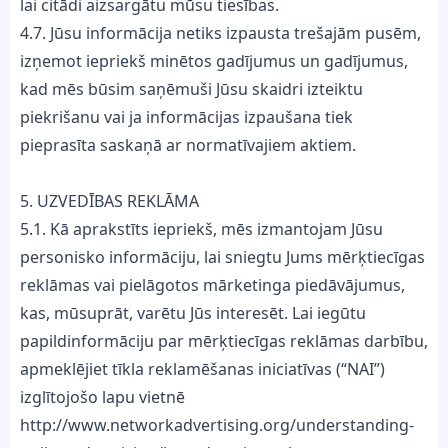
lai citādi aizsargātu mūsu tiesības.
4.7. Jūsu informācija netiks izpausta trešajām pusēm,
izņemot iepriekš minētos gadījumus un gadījumus,
kad mēs būsim saņēmuši Jūsu skaidri izteiktu
piekrišanu vai ja informācijas izpaušana tiek
pieprasīta saskaņā ar normatīvajiem aktiem.
5. UZVEDĪBAS REKLĀMA
5.1. Kā aprakstīts iepriekš, mēs izmantojam Jūsu
personisko informāciju, lai sniegtu Jums mērķtiecīgas
reklāmas vai pielāgotos mārketinga piedāvājumus,
kas, mūsuprāt, varētu Jūs interesēt. Lai iegūtu
papildinformāciju par mērķtiecīgas reklāmas darbību,
apmeklējiet tīkla reklamēšanas iniciatīvas (“NAI”)
izglītojošo lapu vietnē
http://www.networkadvertising.org/understanding-