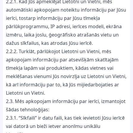
2.2.1. Kad Jūs apmeklējat Lietotni un Vietni, mēs
automātiski apkopojam noteiktu informāciju par Jūsu
ierīci, tostarp informāciju par Jūsu tīmekļa
pārlūkprogrammu, IP adresi, ierīces modeli, ekrāna
izmēru, laika joslu, ģeogrāfisko atrašanās vietu un
dažus sīkfailus, kas atrodas Jūsu ierīcē.
2.2.2. Turklāt, pārlūkojot Lietotni un Vietni, mēs
apkopojam informāciju par atsevišķām skatītajām
tīmekļa lapām vai produktiem, kādas vietnes vai
meklēšanas vienumi Jūs novirzīja uz Lietotni un Vietni,
kā arī informāciju par to, kā Jūs mijiedarbojaties ar
Lietotni un Vietni.
2.3. Mēs apkopojam informāciju par ierīci, izmantojot
šādas tehnoloģijas:
2.3.1. “Sīkfaili” ir datu faili, kas tiek ievietoti Jūsu ierīcē
vai datorā un bieži ietver anonīmu unikālu