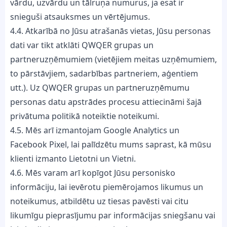
vārdu, uzvārdu un tālruņa numurus, ja esat ir
snieguši atsauksmes un vērtējumus.
4.4. Atkarībā no Jūsu atrašanās vietas, Jūsu personas
dati var tikt atklāti QWQER grupas un
partneruzņēmumiem (vietējiem meitas uzņēmumiem,
to pārstāvjiem, sadarbības partneriem, aģentiem
utt.). Uz QWQER grupas un partneruzņēmumu
personas datu apstrādes procesu attiecināmi šajā
privātuma politikā noteiktie noteikumi.
4.5. Mēs arī izmantojam Google Analytics un
Facebook Pixel, lai palīdzētu mums saprast, kā mūsu
klienti izmanto Lietotni un Vietni.
4.6. Mēs varam arī kopīgot Jūsu personisko
informāciju, lai ievērotu piemērojamos likumus un
noteikumus, atbildētu uz tiesas pavēsti vai citu
likumīgu pieprasījumu par informācijas sniegšanu vai