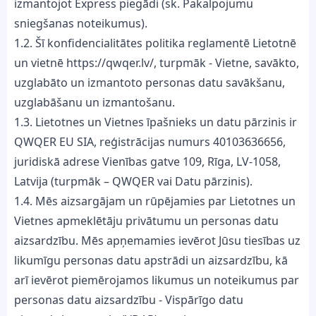
izmantojot Express piegādi (sk. Pakalpojumu
sniegšanas noteikumus).
1.2. Šī konfidencialitātes politika reglamentē Lietotnē
un vietnē https://qwqer.lv/, turpmāk - Vietne, savākto,
uzglabāto un izmantoto personas datu savākšanu,
uzglabāšanu un izmantošanu.
1.3. Lietotnes un Vietnes īpašnieks un datu pārzinis ir
QWQER EU SIA, reģistrācijas numurs 40103636656,
juridiskā adrese Vienības gatve 109, Rīga, LV-1058,
Latvija (turpmāk – QWQER vai Datu pārzinis).
1.4. Mēs aizsargājam un rūpējamies par Lietotnes un
Vietnes apmeklētāju privātumu un personas datu
aizsardzību. Mēs apņemamies ievērot Jūsu tiesības uz
likumīgu personas datu apstrādi un aizsardzību, kā
arī ievērot piemērojamos likumus un noteikumus par
personas datu aizsardzību - Vispārīgo datu