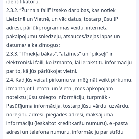
identifikatoru;
2.3.2. “Žurnāla faili” izseko darbības, kas notiek
Lietotnē un Vietnē, un vāc datus, tostarp Jūsu IP
adresi, pārlūkprogrammas veidu, interneta
pakalpojumu sniedzēju, atsauces/izejas lapas un
datuma/laika zīmogus;
2.3.3. “Tīmekļa bākas”, “atzīmes” un “pikseļi” ir
elektroniski faili, ko izmanto, lai ierakstītu informāciju
par to, kā Jūs pārlūkojat vietni.
2.4. Kad Jūs veicat pirkumu vai mēģināt veikt pirkumu,
izmantojot Lietotni un Vietni, mēs apkopojam
noteiktu Jūsu sniegto informāciju, turpmāk -
Pasūtījuma informācija, tostarp Jūsu vārdu, uzvārdu,
norēķinu adresi, piegādes adresi, maksājuma
informāciju (ieskaitot kredītkaršu numuru), e -pasta
adresi un telefona numuru, informāciju par strīdu