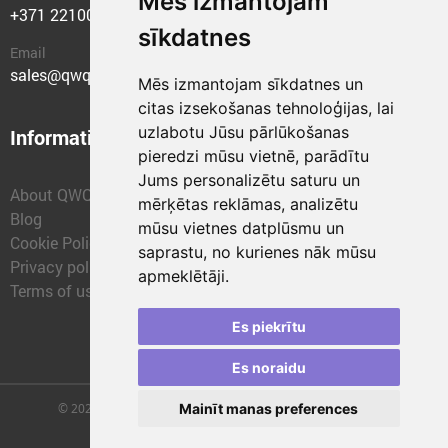
Mēs izmantojam
+371 22100400
sīkdatnes
Email
sales@qwqer.eu
Mēs izmantojam sīkdatnes un
citas izsekošanas tehnoloģijas, lai
uzlabotu Jūsu pārlūkošanas
Information
Structural units
pieredzi mūsu vietnē, parādītu
Jums personalizētu saturu un
About QWQER
QWQER Express
mērķētas reklāmas, analizētu
Blog
QWQER PRO Global
mūsu vietnes datplūsmu un
Cookie Policy
Forwarding
saprastu, no kurienes nāk mūsu
Privacy policy
QWQER Storages
apmeklētāji.
Terms of use
QWQER Development
Franchise
Es piekrītu
Es noraidu
Mainīt manas preferences
© 2026 | SIA "QWQER EU" | qwqer.lv ™. All Rights Reserved.
Vienības gat. 109, Rīga, Latvia, LV-1058