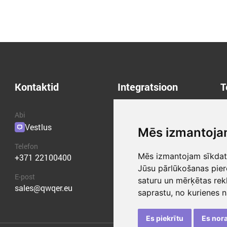
Kontaktid
Integratsioon
T
Abi
API
Q
Vestlus
Pluginad
B
Mēs izmantoja
K
Telefon
P
Mēs izmantojam sīkdatn
+371 22100400
K
Jūsu pārlūkošanas pier
E-post
saturu un mērķētas rek
sales@qwqer.eu
saprastu, no kurienes 
Es piekrītu
Es nor