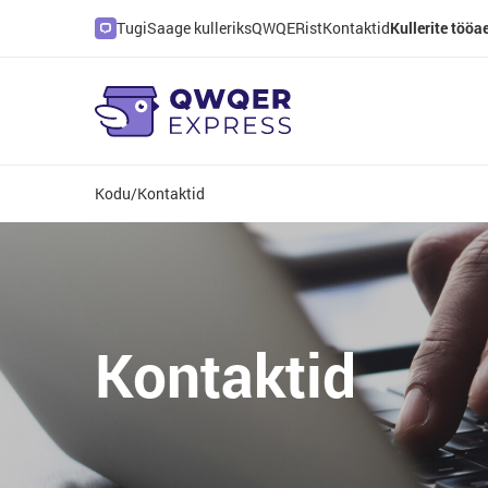
Tugi
Saage kulleriks
QWQERist
Kontaktid
Kullerite tööa
Kodu
/
Kontaktid
Kontaktid