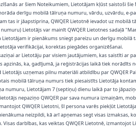
pazīšanās ar šiem Noteikumiem, Lietotājam kļūst saistoši šie
mu, norāda derīgu mobilā tālruņa numuru, vārdu, uzvārdu, e-
jam tas ir jāapstiprina, QWQER Lietotnē ievadot uz mobilā 
a numuru) Lietotājs var mainīt QWQER Lietotnes sadaļā "Man
 ka Lietotājam ir pienākums sniegt pareizu un derīgu mobilā
otāja verifikācijai, korektas piegādes organizēšanai.
saziņai ar Lietotāju par visiem jautājumiem, kas saistīti ar
s apzinās, ka, gadījumā, ja reģistrācijas laikā tiek norādīt
 tad Lietotājs uzņemas pilnu materiāli atbildību par QWQER
ais mobilā tālruņa numurs tiek piesaistīts Lietotāja kont
uņa numuru, Lietotājam 7 (septiņu) dienu laikā par to jāpa
Ja Lietotājs nepaziņo QWQER par sava numura izmaiņām, mob
mantojot QWQER Lietotni, šī persona varēs piekļūt Lietotāja
pienākuma neizpildi, kā arī apņemas segt visas izmaksas, 
. Visas darbības, kas veiktas QWQER Lietotnē, izmantojot Lie