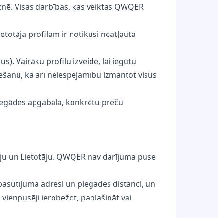
otnē. Visas darbības, kas veiktas QWQER
totāja profilam ir notikusi neatļauta
us). Vairāku profilu izveide, lai iegūtu
ķēšanu, kā arī neiespējamību izmantot visus
iegādes apgabala, konkrētu preču
evēju un Lietotāju. QWQER nav darījuma puse
sūtījuma adresi un piegādes distanci, un
vienpusēji ierobežot, paplašināt vai