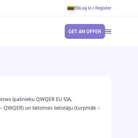
EN
Log in / Register
GET AN OFFER
totnes īpašnieku QWQER EU SIA,
 – QWQER) un lietotnes lietotāju (turpmāk –