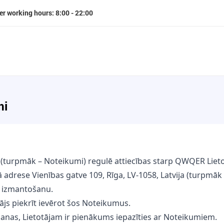
er working hours: 8:00 - 22:00
mi
 (turpmāk – Noteikumi) regulē attiecības starp QWQER Lie
 adrese Vienības gatve 109, Rīga, LV-1058, Latvija (turpmāk
 izmantošanu.
js piekrīt ievērot šos Noteikumus.
anas, Lietotājam ir pienākums iepazīties ar Noteikumiem.