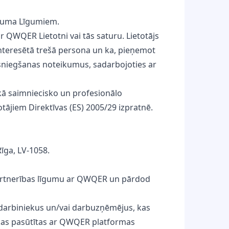
rkuma Līgumiem.
ar QWQER Lietotni vai tās saturu. Lietotājs
nteresētā trešā persona un ka, pieņemot
u sniegšanas noteikumus, sadarbojoties ar
 kā saimniecisko un profesionālo
tājiem Direktīvas (ES) 2005/29 izpratnē.
īga, LV-1058.
s partnerības līgumu ar QWQER un pārdod
s darbiniekus un/vai darbuzņēmējus, kas
kas pasūtītas ar QWQER platformas