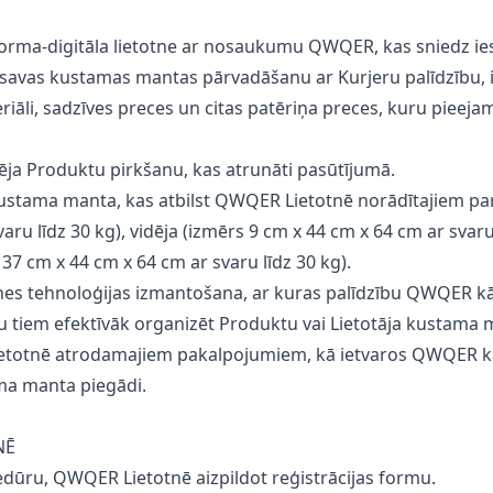
tforma-digitāla lietotne ar nosaukumu QWQER, kas sniedz i
 savas kustamas mantas pārvadāšanu ar Kurjeru palīdzību, 
eriāli, sadzīves preces un citas patēriņa preces, kuru piee
ēja Produktu pirkšanu, kas atrunāti pasūtījumā.
ustama manta, kas atbilst QWQER Lietotnē norādītajiem pa
ru līdz 30 kg), vidēja (izmērs 9 cm x 44 cm x 64 cm ar svaru 
s 37 cm x 44 cm x 64 cm ar svaru līdz 30 kg).
s tehnoloģijas izmantošana, ar kuras palīdzību QWQER kā 
ētu tiem efektīvāk organizēt Produktu vai Lietotāja kustama 
totnē atrodamajiem pakalpojumiem, kā ietvaros QWQER kā s
ama manta piegādi.
NĒ
rocedūru, QWQER Lietotnē aizpildot reģistrācijas formu.