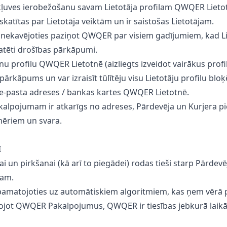
 piekļuves ierobežošanu savam Lietotāja profilam QWQER Liet
skatītas par Lietotāja veiktām un ir saistošas Lietotājam.
ms nekavējoties paziņot QWQER par visiem gadījumiem, kad Lie
tatēti drošības pārkāpumi.
ienu profilu QWQER Lietotnē (aizliegts izveidot vairākus profil
ārkāpums un var izraisīt tūlītēju visu Lietotāju profilu blo
/ e-pasta adreses / bankas kartes QWQER Lietotnē.
kalpojumam ir atkarīgs no adreses, Pārdevēja un Kurjera p
mēriem un svara.
I
ai un pirkšanai (kā arī to piegādei) rodas tieši starp Pārd
jam.
matojoties uz automātiskiem algoritmiem, kas ņem vērā pa
tojot QWQER Pakalpojumus, QWQER ir tiesības jebkurā laikā 