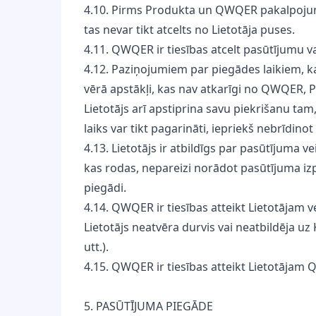
4.10. Pirms Produkta un QWQER pakalpojuma 
tas nevar tikt atcelts no Lietotāja puses.
4.11. QWQER ir tiesības atcelt pasūtījumu v
4.12. Paziņojumiem par piegādes laikiem, ka
vērā apstākļi, kas nav atkarīgi no QWQER, P
Lietotājs arī apstiprina savu piekrišanu ta
laiks var tikt pagarināti, iepriekš nebrīdinot 
4.13. Lietotājs ir atbildīgs par pasūtījuma 
kas rodas, nepareizi norādot pasūtījuma izpi
piegādi.
4.14. QWQER ir tiesības atteikt Lietotājam ve
Lietotājs neatvēra durvis vai neatbildēja uz
utt.).
4.15. QWQER ir tiesības atteikt Lietotājam
5. PASŪTĪJUMA PIEGĀDE