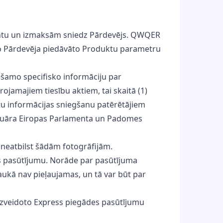
mentu un izmaksām sniedz Pārdevējs. QWQER
 šo Pārdevēja piedāvāto Produktu parametru
iešamo specifisko informāciju par
ojamajiem tiesību aktiem, tai skaitā (1)
u informācijas sniegšanu patērētājiem
ebruāra Eiropas Parlamenta un Padomes
 neatbilst šādām fotogrāfijām.
es pasūtījumu. Norāde par pasūtījuma
aukā nav pieļaujamas, un tā var būt par
. Izveidoto Express piegādes pasūtījumu