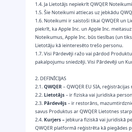
1.4. Ja Lietotājs nepiekrīt QWQER Noteikum
1.5. Šie Noteikumi attiecas uz jebkādu Q
1.6. Noteikumi ir saistoši tikai QWQER un Lie
piekrīt, ka Apple Inc. un Apple Inc. meit
Noteikumus, Apple Inc. būs tiesības (un tiks
Lietotāju kā ieinteresēto trešo personu.
1.7. Visi Pārdevēji ražo vai pārdod Produkt
pakalpojumu sniedzēji. Visi Pārdevēji un Ku
2. DEFINĪCIJAS
2.1.
QWQER
– QWQER EU SIA, reģistrācijas 
2.2.
Lietotājs
– ir fiziska vai juridiska pe
2.3.
Pārdevējs
– ir restorāns, mazumtirdzni
savus Produktus ar QWQER Lietotnes starp
2.4.
Kurjers –
jebkura fiziskā vai juridiskā
QWQER platformā reģistrēta kā piegādes pa