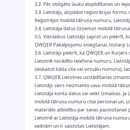
3.2. Pēc obligāto lauku aizpildīšanas un ie
3.3. Lietotājs, aizpildot reģistrācijas for
Reģistrējot mobilā tālruņa numuru, Lietotā
3.4. Lietotāja datus (izņemot mobilā tālruņ
3.5. Vienlaikus Lietotājs saprot un piekrīt,
QWQER Pakalpojumu sniegšanai, tostarp Liet
3.6. Lietotājs piekrīt, ka QWQER un Kurjers 
Lietotnē norādīto telefona numuru. Lietotāj
(ieskaitot kāda cita vai virtuālu numuru),
3.7. QWQER Lietotnes uzstādīšanas izmantot
Lietotājs vairs neizmanto savu mobilā tālr
Lietotāja konta datus vai veikt izmaiņas. 
mobilā tālruņa numuru citai personai un, iz
materiālo atbildību par savas paziņošanas 
Lietotnē ar Lietotāja mobilā tālruņa numuru
veiktām un ir saistošas Lietotājam.