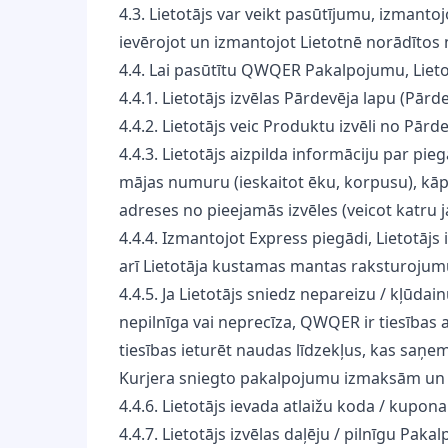
4.3. Lietotājs var veikt pasūtījumu, izmant
ievērojot un izmantojot Lietotnē norādītos
4.4. Lai pasūtītu QWQER Pakalpojumu, Lieto
4.4.1. Lietotājs izvēlas Pārdevēja lapu (Pā
4.4.2. Lietotājs veic Produktu izvēli no Pār
4.4.3. Lietotājs aizpilda informāciju par pieg
mājas numuru (ieskaitot ēku, korpusu), kāp
adreses no pieejamās izvēles (veicot katru 
4.4.4. Izmantojot Express piegādi, Lietotā
arī Lietotāja kustamas mantas raksturojum
4.4.5. Ja Lietotājs sniedz nepareizu / kļūdai
nepilnīga vai neprecīza, QWQER ir tiesības a
tiesības ieturēt naudas līdzekļus, kas saņ
Kurjera sniegto pakalpojumu izmaksām un
4.4.6. Lietotājs ievada atlaižu koda / kupon
4.4.7. Lietotājs izvēlas daļēju / pilnīgu P