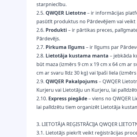
starpniecību.
2.5.
QWQER Lietotne
– ir informācijas pla
pasūtīt produktus no Pārdevējiem vai veikt
2.6.
Produkti
– ir pārtikas preces, palīgmat
Pārdevējs.
2.7.
Pirkuma līgums
– ir līgums par Pārdev
2.8.
Lietotāja kustama manta
– jebkāda k
būt maza (izmērs 9 cm x 19 cm x 64 cm ar sva
cm ar svaru līdz 30 kg) vai īpaši liela (izmēr
2.9.
QWQER Pakalpojums
– QWQER Lietotne
Kurjeru vai Lietotāju un Kurjeru, lai palīdz
2.10.
Express piegāde
– viens no QWQER Lie
lai palīdzētu tiem organizēt Lietotāja kust
3. LIETOTĀJA REĢISTRĀCIJA QWQER LIETOT
3.1. Lietotājs piekrīt veikt reģistrācijas p