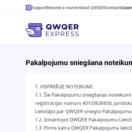
Support
Become a courier
About QWQER
Contacts
Couri
Pakalpojumu sniegšana noteiku
1. VISPĀRĪGIE NOTEIKUMI
1.1. Šie Pakalpojumu sniegšanas noteikumi
reģistrācijas numurs 40103636656, juridiskā
Lietotājs) par QWQER sniegto Pakalpojumu
1.2. Izmantojot QWQER Pakalpojumu Lietotā
1.3. Pirms katra QWQER Pakalpojuma lietoš