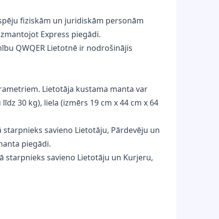
espēju fiziskām un juridiskām personām
izmantojot Express piegādi.
jamību QWQER Lietotnē ir nodrošinājis
rametriem. Lietotāja kustama manta var
līdz 30 kg), liela (izmērs 19 cm x 44 cm x 64
starpnieks savieno Lietotāju, Pārdevēju un
manta piegādi.
tarpnieks savieno Lietotāju un Kurjeru,