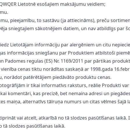
no QWQER Lietotnē esošajiem maksājumu veidiem;
umu.
umu, pieejamību, to sastāvu (ja attiecināms), preču sorti
vēja sniegtajiem sākotnējiem datiem, un nav atbildīgs par
niedz Lietotājam informāciju par alergēniem un citu nepiec
īgas informācijas sniegšanu par Produktiem atbilstoši piemēr
n Padomes regulas (ES) Nr. 1169/2011 par pārtikas produkt
un vienība cenas tiktu norādītas saskaņā ar 1998.gada 16.f
bu, norādot patērētājiem piedāvāto produktu cenas.
ogrāfijām ir tikai informatīvs raksturs, reālie Produkti var
tikai komentāri, kas precizē, bet nemaina adresi un piegād
s maiņa, alternatīvs tālruņa numurs un citas vēlmes šajā l
iprināt vai atcelt, atkarībā no tā slodzes pasūtīšanas laikā
no tā slodzes pasūtīšanas laikā.