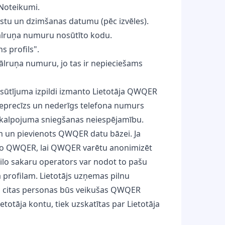
 Noteikumi.
pastu un dzimšanas datumu (pēc izvēles).
tālruņa numuru nosūtīto kodu.
s profils".
 tālruņa numuru, jo tas ir nepieciešams
 pasūtījuma izpildi izmanto Lietotāja QWQER
s neprecīzs un nederīgs telefona numurs
 Pakalpojuma sniegšanas neiespējamību.
am un pievienots QWQER datu bāzei. Ja
ziņo QWQER, lai QWQER varētu anonimizēt
ilo sakaru operators var nodot to pašu
 profilam. Lietotājs uzņemas pilnu
ko citas personas būs veikušas QWQER
totāja kontu, tiek uzskatītas par Lietotāja