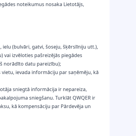
piegādes noteikumus nosaka Lietotājs,
lu (bulvāri, gatvi, šoseju, šķērslīniju utt.),
vai izvēloties pašreizējās piegādes
š norādīto datu pareizību);
 vietu, ievada informāciju par saņēmēju, kā
totāja sniegtā informācija ir nepareiza,
jam pakalpojuma sniegšanu. Turklāt QWQER ir
maksu, kā kompensāciju par Pārdevēja un