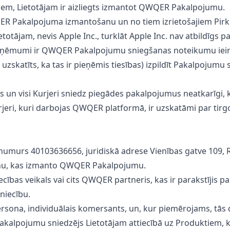
iem, Lietotājam ir aizliegts izmantot QWQER Pakalpojumu.
WQER Pakalpojuma izmantošanu un no tiem izrietošajiem Pi
totājam, nevis Apple Inc., turklāt Apple Inc. nav atbildīgs p
asuzņēmumi ir QWQER Pakalpojumu sniegšanas noteikumu iei
 uzskatīts, ka tas ir pieņēmis tiesības) izpildīt Pakalpojum
us un visi Kurjeri sniedz piegādes pakalpojumus neatkarīgi,
rjeri, kuri darbojas QWQER platformā, ir uzskatāmi par tirgo
numurs 40103636656, juridiskā adrese Vienības gatve 109, R
rsonu, kas izmanto QWQER Pakalpojumu.
ecības veikals vai cits QWQER partneris, kas ir parakstīji
niecību.
 persona, individuālais komersants, un, kur piemērojams, tā
kalpojumu sniedzējs Lietotājam attiecībā uz Produktiem, 