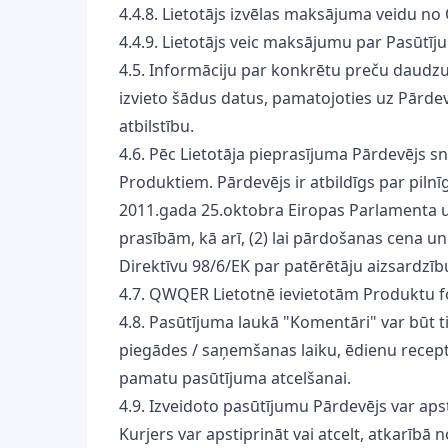
4.4.8. Lietotājs izvēlas maksājuma veidu 
4.4.9. Lietotājs veic maksājumu par Pasūtīj
4.5. Informāciju par konkrētu preču daudz
izvieto šādus datus, pamatojoties uz Pārde
atbilstību.
4.6. Pēc Lietotāja pieprasījuma Pārdevējs s
Produktiem. Pārdevējs ir atbildīgs par piln
2011.gada 25.oktobra Eiropas Parlamenta u
prasībām, kā arī, (2) lai pārdošanas cena 
Direktīvu 98/6/EK par patērētāju aizsardzī
4.7. QWQER Lietotnē ievietotām Produktu fot
4.8. Pasūtījuma laukā "Komentāri" var būt 
piegādes / saņemšanas laiku, ēdienu recepte
pamatu pasūtījuma atcelšanai.
4.9. Izveidoto pasūtījumu Pārdevējs var apst
Kurjers var apstiprināt vai atcelt, atkarībā 