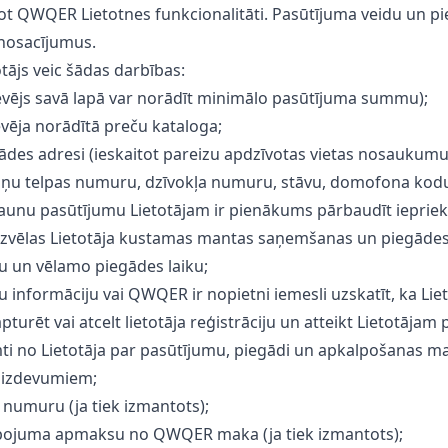
ojot QWQER Lietotnes funkcionalitāti. Pasūtījuma veidu un 
 nosacījumus.
tājs veic šādas darbības:
rdevējs savā lapā var norādīt minimālo pasūtījuma summu);
devēja norādītā preču kataloga;
ādes adresi (ieskaitot pareizu apdzīvotas vietas nosaukumu, ie
ņu telpas numuru, dzīvokļa numuru, stāvu, domofona kodu) 
jaunu pasūtījumu Lietotājam ir pienākums pārbaudīt iepriek
js izvēlas Lietotāja kustamas mantas saņemšanas un piegādes
u un vēlamo piegādes laiku;
nu informāciju vai QWQER ir nopietni iemesli uzskatīt, ka Lie
pturēt vai atcelt lietotāja reģistrāciju un atteikt Lietotā
emti no Lietotāja par pasūtījumu, piegādi un apkalpošanas 
 izdevumiem;
a numuru (ja tiek izmantots);
akalpojuma apmaksu no QWQER maka (ja tiek izmantots);