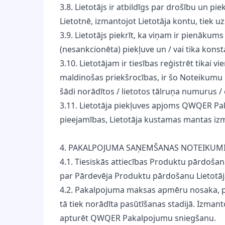
3.8. Lietotājs ir atbildīgs par drošību un
Lietotnē, izmantojot Lietotāja kontu, tiek uz
3.9. Lietotājs piekrīt, ka viņam ir pienāku
(nesankcionēta) piekļuve un / vai tika kons
3.10. Lietotājam ir tiesības reģistrēt tikai v
maldinošas priekšrocības, ir šo Noteikumu p
šādi norādītos / lietotos tālruņa numurus 
3.11. Lietotāja piekļuves apjoms QWQER Pa
pieejamības, Lietotāja kustamas mantas iz
4. PAKALPOJUMA SAŅEMŠANAS NOTEIKUM
4.1. Tiesiskās attiecības Produktu pārdošan
par Pārdevēja Produktu pārdošanu Lietotā
4.2. Pakalpojuma maksas apmēru nosaka, pa
tā tiek norādīta pasūtīšanas stadijā. Izman
apturēt QWQER Pakalpojumu sniegšanu.