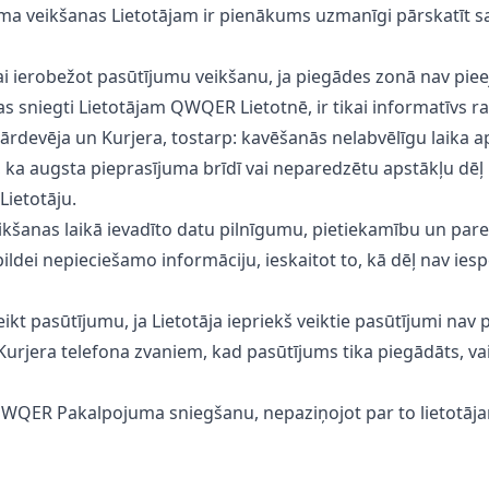
veikšanas Lietotājam ir pienākums uzmanīgi pārskatīt savu i
ai ierobežot pasūtījumu veikšanu, ja piegādes zonā nav piee
s sniegti Lietotājam QWQER Lietotnē, ir tikai informatīvs ra
ārdevēja un Kurjera, tostarp: kavēšanās nelabvēlīgu laika a
m, ka augsta pieprasījuma brīdī vai neparedzētu apstākļu d
Lietotāju.
veikšanas laikā ievadīto datu pilnīgumu, pietiekamību un par
ldei nepieciešamo informāciju, ieskaitot to, kā dēļ nav iesp
ikt pasūtījumu, ja Lietotāja iepriekš veiktie pasūtījumi nav 
 Kurjera telefona zvaniem, kad pasūtījums tika piegādāts, v
 QWQER Pakalpojuma sniegšanu, nepaziņojot par to lietotāja