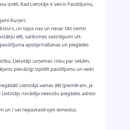
zvēli. Kad Lietotājs ir veicis Pasūtījumu,
jami Kurjeri.
ksturs, un tajos nav un nevar tikt ņemti
pstākļu dēļ, satiksmes sastrēgumi utt.
ēļ pasūtījuma apstiprināšanas un piegādes
eizību. Lietotājs uzņemas risku par sekām,
ējams pienācīgi izpildīt pasūtījumu un veikt
piegādāti Lietotāja vainas dēļ (piemēram, ja
ai Lietotājs norādīja neesošu piegādes adresi
m un / vai nepaskaidrojot iemeslus.